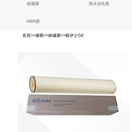
納濾膜
海水淡化膜
MBR膜
>>
>>
>>
首頁
濾膜
納濾膜
蘇伊士GE