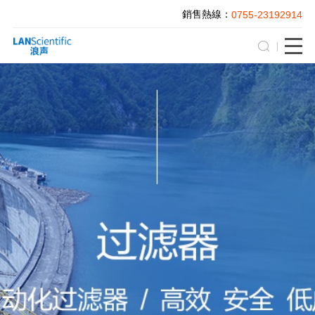
銷售熱線：
0755-23192914