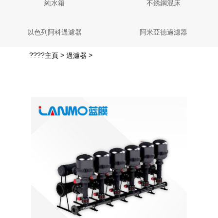
純水箱
不銹鋼混床
以色列阿科過濾器
阿米亞德過濾器
????
>
>
主頁
過濾器