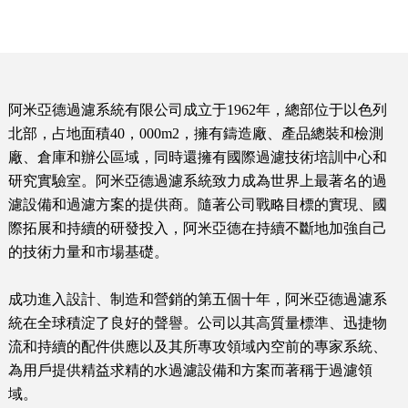
阿米亞德過濾系統有限公司成立于
1962
年，總部位于以色列
北部，占地面積
40
，
000m2
，擁有鑄造廠、產品總裝和檢測
廠、倉庫和辦公區域，同時還擁有國際過濾技術培訓中心和
研究實驗室。阿米亞德過濾系統致力成為世界上最著名的過
濾設備和過濾方案的提供商。隨著公司戰略目標的實現、國
際拓展和持續的研發投入，阿米亞德在持續不斷地加強自己
的技術力量和市場基礎。
成功進入設計、制造和營銷的第五個十年，阿米亞德
過濾系
統在全球積淀了良好的聲譽。公司以其高質量標準、迅捷物
流和持續的配件供應以及其所專攻領域內空前的專家系統、
為用戶提供精益求精的水過濾設備和方案而著稱于過濾領
域。