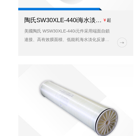
陶氏SW30XLE-440i海水淡化膜價格_性能參數_型號-藍膜水處理
￥
起
美國陶氏 WSW30XLE-440i元件采用端面自鎖
連接、高有效膜面積、低能耗海水淡化反滲透
膜元件，采用超低能耗和單級設計，實現了高
生產效率和高脫鹽率的完美結合，非常適用于
等鹽度及中等溫度...