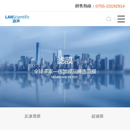
銷售熱線：
0755-23192914
反滲透膜
超濾膜