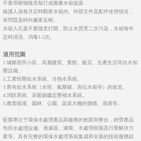
不要用硬物隨意敲打或圖畫水箱版面
維護人員每月定時觀察水箱內、外部主件及配件使用情況，
有問題及時向廠家反映。
水箱入孔蓋不要隨意打開，防止水質受二次污染，水箱每年
定時清洗、消毒1-2次。
適用范圍
1.城鄉居民小區、高層建筑、賓館、飯店、生產生活等自水加
壓設備。
2.工業恒壓給水系統、冷熱水系統。
3.舊有給水系統（水塔、氣壓罐、高位水箱等）的改造。
4.消防系統、采暖鍋爐定壓補水系統。
5.農業噴灌、園林、公園、蔬菜大棚的微噴、滴灌等。
藍膜專注于環保水處理產品與服務的創新與整合，經營產品
包括
、過濾器、濾膜、水處理樹脂及行業解決方
水處理設備
案等。具有完整的環保水處理系統集成和全面的技術服務綜