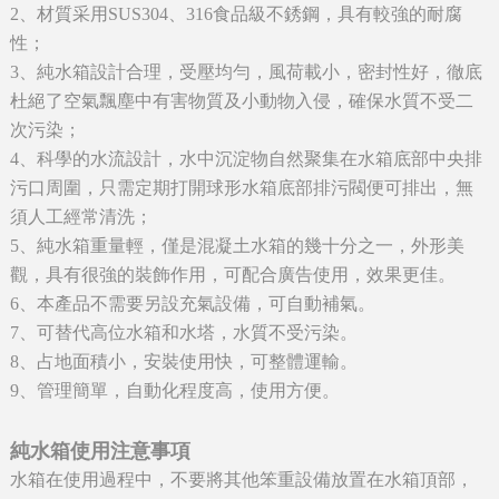
2、材質采用SUS304、316食品級不銹鋼，具有較強的耐腐
性；
3、純水箱設計合理，受壓均勻，風荷載小，密封性好，徹底
杜絕了空氣飄塵中有害物質及小動物入侵，確保水質不受二
次污染；
4、科學的水流設計，水中沉淀物自然聚集在水箱底部中央排
污口周圍，只需定期打開球形水箱底部排污閥便可排出，無
須人工經常清洗；
5、純水箱重量輕，僅是混凝土水箱的幾十分之一，外形美
觀，具有很強的裝飾作用，可配合廣告使用，效果更佳。
6、本產品不需要另設充氣設備，可自動補氣。
7、可替代高位水箱和水塔，水質不受污染。
8、占地面積小，安裝使用快，可整體運輸。
9、管理簡單，自動化程度高，使用方便。
純水箱使用注意事項
水箱在使用過程中，不要將其他笨重設備放置在水箱頂部，