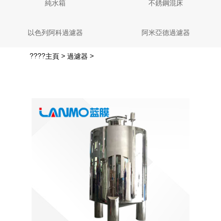
純水箱
不銹鋼混床
以色列阿科過濾器
阿米亞德過濾器
????
>
>
主頁
過濾器